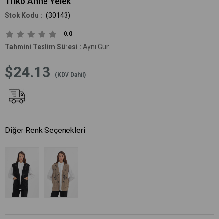
Triko Anne Yelek
(30143)
0.0
Tahmini Teslim Süresi
:
Aynı Gün
$24.13
(KDV Dahil)
Diğer Renk Seçenekleri