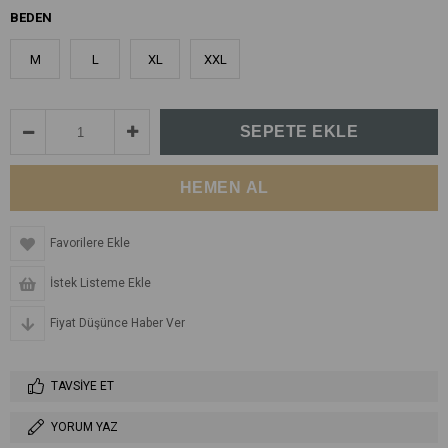
BEDEN
M
L
XL
XXL
Favorilere Ekle
İstek Listeme Ekle
Fiyat Düşünce Haber Ver
TAVSIYE ET
YORUM YAZ