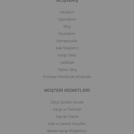
ALIŞVERİŞ
Hesabım
Siparişlerim
Blog
Favorilerim
Kampanyalar
İade Taleplerim
Kargo Takip
Lookbook
Toptan Satış
Knitwear Worldwide Wholesale
MÜŞTERİ HİZMETLERİ
Sıkça Sorulan Sorular
Kargo ve Teslimat
Kapıda Ödeme
İade ve Garanti Koşulları
Banka Hesap Bilgilerimiz