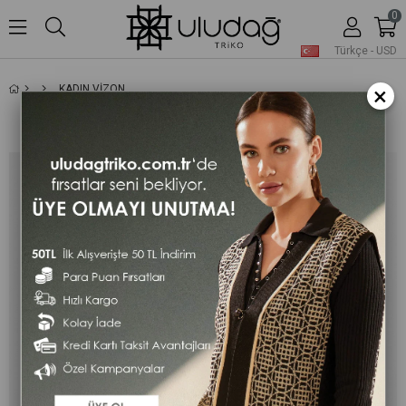
0
Türkçe - USD
×
KADIN VIZON ÇIÇEK DESENLI CEPLI V YAKA MEVSIMLIK TRIKO ANNE YELEK