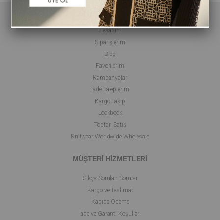
ALIŞVERİŞ
Hesabım
Siparişlerim
Blog
Favorilerim
Kampanyalar
İade Taleplerim
Kargo Takip
Lookbook
Toptan Satış
Knitwear Worldwide Wholesale
MÜŞTERİ HİZMETLERİ
Sıkça Sorulan Sorular
Kargo ve Teslimat
Kapıda Ödeme
İade ve Garanti Koşulları