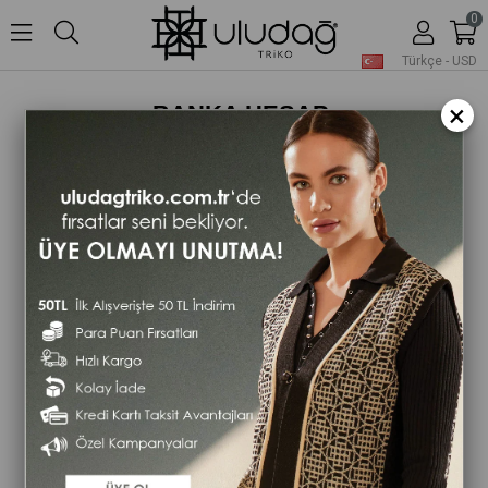
0
Türkçe - USD
×
BANKA HESAP
BİLGİLERİMİZ
Alışverişinizi tamamlarken
EFT/Havale yöntemi ile ödeme
seçeneğini seçtiyseniz,
aşağıda bilgileri bulunan hesaba
(açıklama kısmına sipariş numaranızı
yazarak) ödemenizi gönderebilirsiniz.
Alıcı Adı: ULUDAĞ TRİKO
KUVEYTTÜRK KATILIM BANKASI -
TRY -DEMİRTAŞ Şube Kodu: 110
Hesap No: 10015194-3
IBAN: TR180020500001001519400003