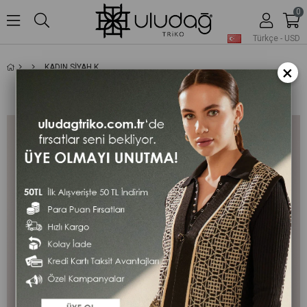
0
Türkçe - USD
×
KADIN SIYAH KABARTMA İNCILI KEPENEK PANÇO