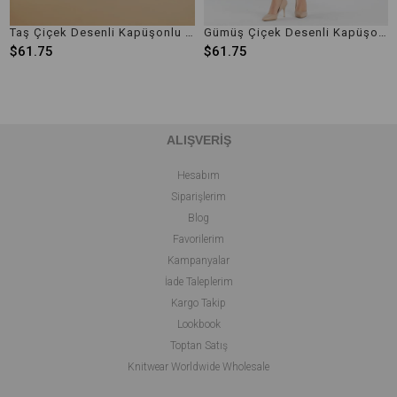
Taş Çiçek Desenli Kapüşonlu Triko Kadın Panço
Gümüş Çiçek Desenli Kapüşonlu Triko Kadın Panço
1.75
$61.75
$61
ALIŞVERİŞ
Hesabım
Siparişlerim
Blog
Favorilerim
Kampanyalar
İade Taleplerim
Kargo Takip
Lookbook
Toptan Satış
Knitwear Worldwide Wholesale