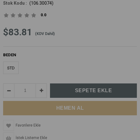
(106.30074)
0.0
$83.81
(KDV Dahil)
BEDEN
STD
Favorilere Ekle
İstek Listeme Ekle