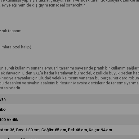
ve kullanışlı yapısıyla dikkat çekiyor. Hafif ve sıcak tutan dokusuyla özellikle 
v yeleği hem de dış giyim için ideal bir tercihtir.
 şık tasarım
ımlara özel kalıp)
 süreli kullanım sunar. Fermuarlı tasarımı sayesinde pratik bir kullanım sağlar ve
lek ihtiyacını L'den 3XL'a kadar karşılayan bu model, özellikle büyük beden kadı
hediye arayanlar için Uludağ yelek kalitesini yansıtan bu parça, her gardırobun
 desenleri ve siyahın asaletini birleştirir. Mevsim geçişlerinde terletme yapma
stesindedir.
yah
iko
00 Akrilik
den: 36, Boy: 1.80 cm, Göğüs: 85 cm, Bel: 68 cm, Kalça: 94 cm