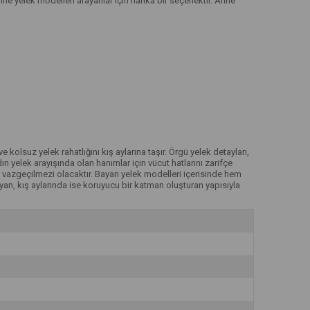
anne yelek modelleri arayanlar için harika bir seçenektir. Anne
 kolsuz yelek rahatlığını kış aylarına taşır. Örgü yelek detayları,
n yelek arayışında olan hanımlar için vücut hatlarını zarifçe
 vazgeçilmezi olacaktır. Bayan yelek modelleri içerisinde hem
yan, kış aylarında ise koruyucu bir katman oluşturan yapısıyla