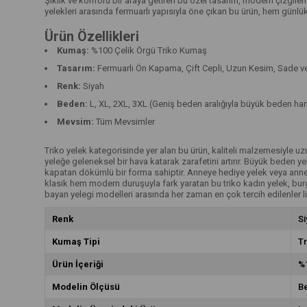
Şıklık ve konforu bir araya getiren bu özel tasarım, modern çizgileri 
yelekleri arasında fermuarlı yapısıyla öne çıkan bu ürün, hem günlük e
Ürün Özellikleri
Kumaş:
%100 Çelik Örgü Triko Kumaş
Tasarım:
Fermuarlı Ön Kapama, Çift Cepli, Uzun Kesim, Sade ve
Renk:
Siyah
Beden:
L, XL, 2XL, 3XL (Geniş beden aralığıyla büyük beden han
Mevsim:
Tüm Mevsimler
Triko yelek kategorisinde yer alan bu ürün, kaliteli malzemesiyle uzun
yeleğe geleneksel bir hava katarak zarafetini artırır. Büyük beden ye
kapatan dökümlü bir forma sahiptir. Anneye hediye yelek veya anne 
klasik hem modern duruşuyla fark yaratan bu triko kadın yelek, burgu
bayan yelegi modelleri arasında her zaman en çok tercih edilenler li
Renk
Si
Kumaş Tipi
Tr
Ürün İçeriği
%1
Modelin Ölçüsü
Be