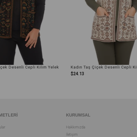
ın Taş Çiçek Desenli Cepli Kilim Yelek
.13
$24.13
METLERİ
KURUMSAL
ular
Hakkımızda
İletişim