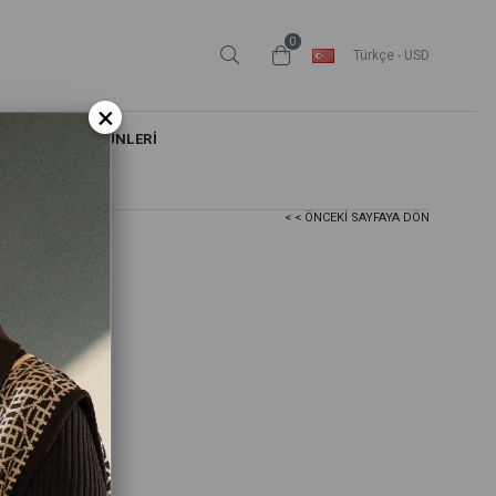
0
Türkçe - USD
×
FIRSAT ÜRÜNLERİ
< < ÖNCEKI SAYFAYA DÖN
nne Yelek