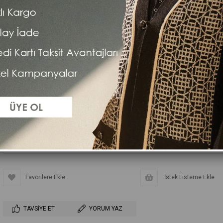
BEDEN
3XL
L
XL
XXL
Favorilere Ekle
İstek Listeme Ekle
TAVSIYE ET
YORUM YAZ