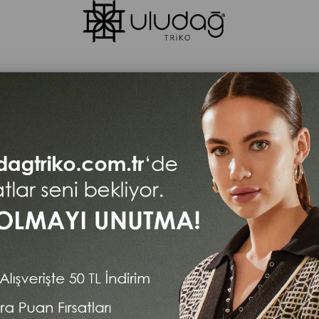
K
HIRKA
PANÇO
ŞAL
MAĞAZALARIMIZ
KO UZUN ANNE YELEK
Kadın Siyah Cepli Büyük Beden Fermuarlı Triko Uzun A
(111.01176)
0.0
Tahmini Teslim Süresi
:
Aynı Gün
$35.29
(KDV Dahil)