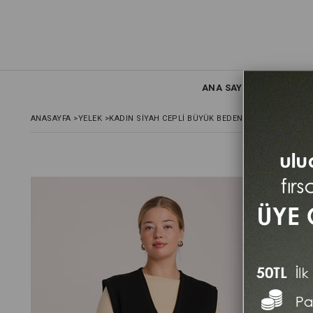
ANA SAYFA
YELE
ANASAYFA
>
YELEK
>
KADIN SIYAH CEPLI BÜYÜK BEDEN FERMUARLI TRI