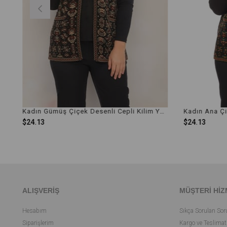
Kadın Gümüş Çiçek Desenli Cepli Kilim Yelek
Kadın Ana Çiçek Desenli Cepli Kilim Yelek
Kad
$24.13
$24
ALIŞVERİŞ
MÜŞTERİ HİZ
Hesabım
Sıkça Sorulan Sor
Siparişlerim
Kargo ve Teslimat