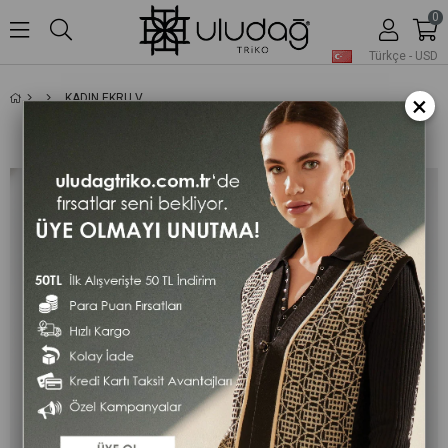
0
Türkçe - USD
×
KADIN EKRU V YAKA FLAMLI KIRMIZI DESENLI PÜSKÜLLÜ TRIKO UZUN HIRKA