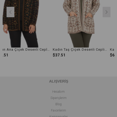
Kadın Ana Çiçek Desenli Cepli Kilim Hırka
Kadın Taş Çiçek Desenli Cepli Kilim Hırka
$37.51
$61.78
ALIŞVERİŞ
Hesabım
Siparişlerim
Blog
Favorilerim
Kampanyalar