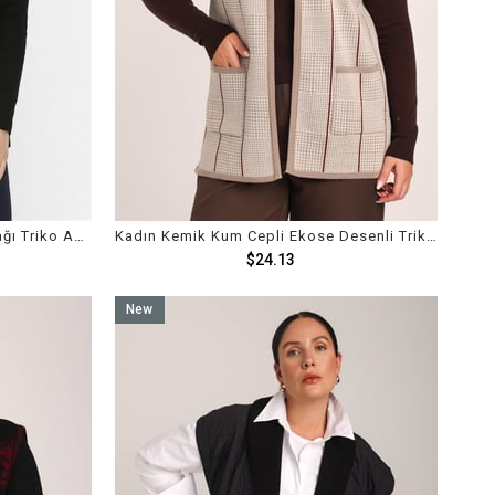
Kadın Siyah Sütlü Kahve Kazayağı Triko Anne Yelek
Kadın Kemik Kum Cepli Ekose Desenli Triko Örme Anne Yelek
$24.13
New
Item