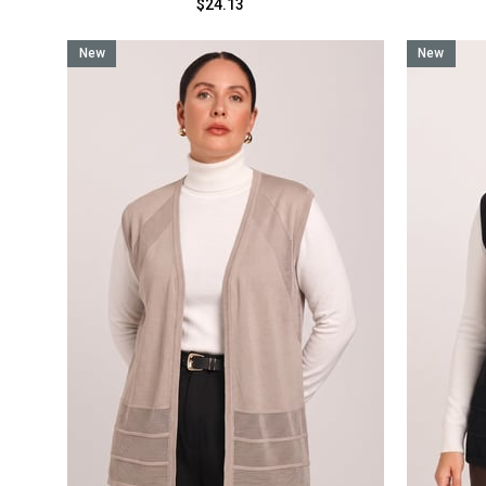
$24.13
New
New
Item
Item