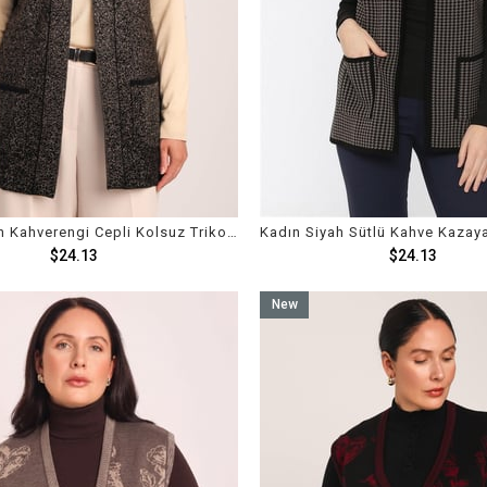
Kadın Siyah Kahverengi Cepli Kolsuz Triko Örme Yelek
$24.13
$24.13
New
Item