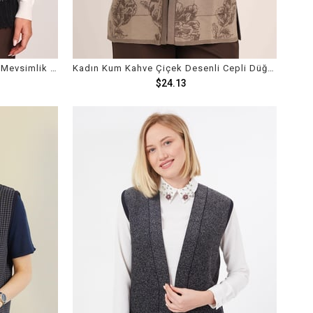
Kadın Siyah Triko Ajur Dokuma Mevsimlik Yelek
Kadın Kum Kahve Çiçek Desenli Cepli Düğmeli Triko Örme Anne Yelek
$24.13