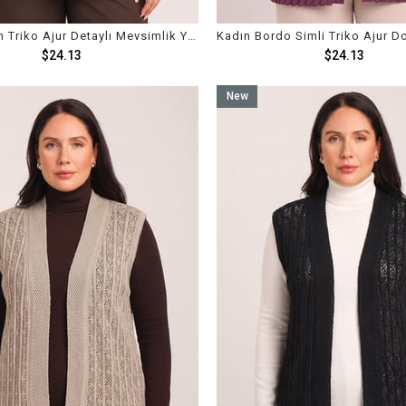
Kadın Siyah Triko Ajur Detaylı Mevsimlik Yelek
$24.13
$24.13
New
Item