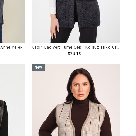
 Anne Yelek
Kadın Lacivert Füme Cepli Kolsuz Triko Örme Yelek
$24.13
New
Item