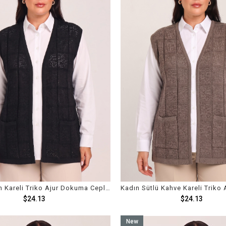
Kadın Siyah Kareli Triko Ajur Dokuma Cepli Mevsimlik Yelek
$24.13
$24.13
New