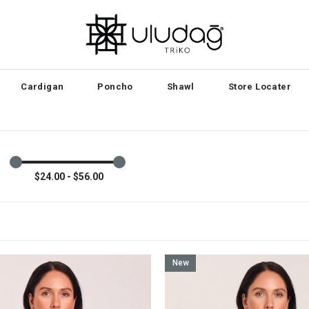
Cardigan
Poncho
Shawl
Store Locater
$24.00 - $56.00
New
Item