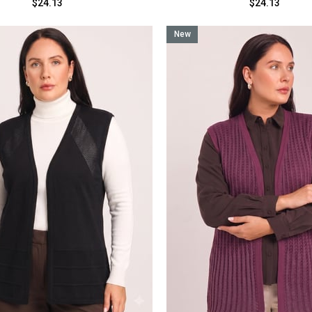
$24.13
$24.13
New
Item