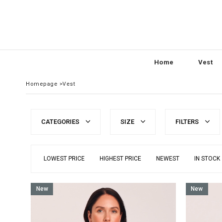
Home
Vest
Homepage
>
Vest
CATEGORIES
SIZE
FILTERS
LOWEST PRICE
HIGHEST PRICE
NEWEST
IN STOCK
New
New
Item
Item