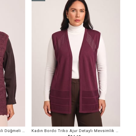
Item
Kadın Bordo Dantel Örgü Desenli Düğmeli Cepli Yelek
Kadın Bordo Triko Ajur Detaylı Mevsimlik Yelek