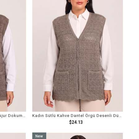
Kadın Sütlü Kahve Kareli Triko Ajur Dokuma Cepli Mevsimlik Yelek
Kadın Sütlü Kahve Dantel Örgü Desenli Düğmeli Cepli Yelek
$24.13
New