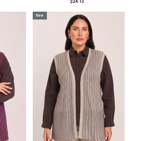
$24.13
New
Item