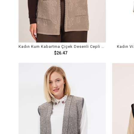
Kadın Kum Kabartma Çiçek Desenli Cepli Triko Örme Anne Yelek
Kadın Vi
$26.47