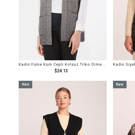
Kadın Füme Kum Cepli Kolsuz Triko Örme Yelek
$24.13
New
New
Item
Item