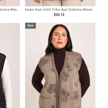
Kadın Bordo Simli Triko Ajur Dokuma Mevsimlik Yelek
Kadın Kum Simli Triko Ajur Dokuma Mevsimlik Yelek
$24.13
New
Item