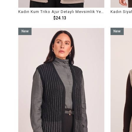
Kadın Kum Triko Ajur Detaylı Mevsimlik Yelek
$24.13
New
New
Item
Item