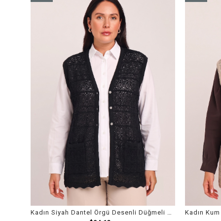
Item
Item
Kadın Siyah Dantel Örgü Desenli Düğmeli Cepli Yelek