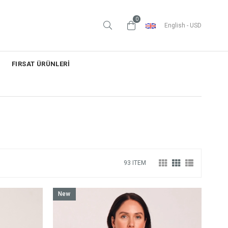
0
English - USD
FIRSAT ÜRÜNLERİ
93 ITEM
New
Item