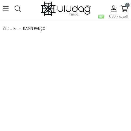
0
العربية - USD
İNDIGO KABARTMALI GÜL DESENLI KAPÜŞONLU KADIN PANÇO