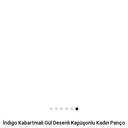
İndigo Kabartmalı Gül Desenli Kapüşonlu Kadın Panço