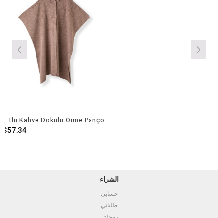
Kadın Sütlü Kahve Dokulu Örme Panço
$57.34
الشراء
حسابي
طلباتي
مفضلتي